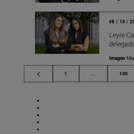
08 | 10 | 
Leyre Ca
delegad
Imagen
Man
Página
Páginas intermed
Págin
1
...
100