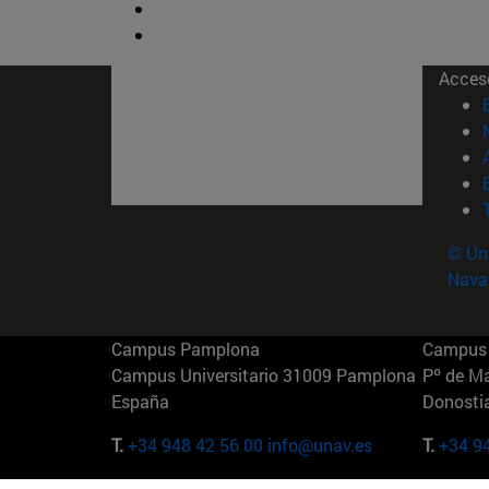
Acces
© Uni
Nava
Campus Pamplona
Campus 
Campus Universitario 31009 Pamplona
Pº de M
España
Donosti
T.
+34 948 42 56 00
info@unav.es
T.
+34 9
Campus Madrid (IESE)
Campus 