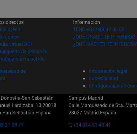
os directos
Información
(abre en nueva ventana)
Biblioteca
TFNO +34 948 42 56 00
(abre en nueva ventana)
Mi correo
¿QUÉ GRADO TE INTERESA?
(abre en nueva ventana)
Aula virtual ADI
¿QUÉ MÁSTER TE INTERESA
(abre en nueva ventana)
Búsqueda de personas
(abre en nueva ventana)
Trabaja con nosotros
versidad de
Información legal
rra
Accesibilidad
Configuración de coo
Donostia-San Sebastián
Campus Madrid
anuel Lardizabal 13 20018
Calle Marquesado de Sta. Marta
a-San Sebastián España
28027 Madrid España
43 21 98 77
T.
+34 914 51 43 41
Nueva York (IESE)
Campus Munich (IESE)