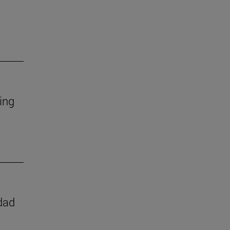
ing
dad