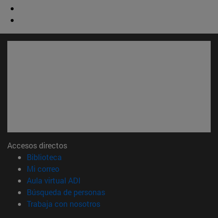
Accesos directos
(abre en nueva ventana)
Biblioteca
(abre en nueva ventana)
Mi correo
(abre en nueva ventana)
Aula virtual ADI
(abre en nueva ventana)
Búsqueda de personas
(abre en nueva ventana)
Trabaja con nosotros