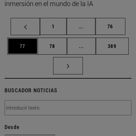
inmersión en el mundo de la IA
Página
Páginas intermedias Us
Página
1
...
76
Página
Página
Páginas intermedias U
Página
77
78
...
389
BUSCADOR NOTICIAS
Desde