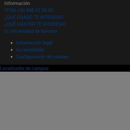
Información
TFNO +34 948 42 56 00
¿QUÉ GRADO TE INTERESA?
¿QUÉ MÁSTER TE INTERESA?
© Universidad de Navarra
Información legal
Accesibilidad
Configuración de cookies
Localizador de campus