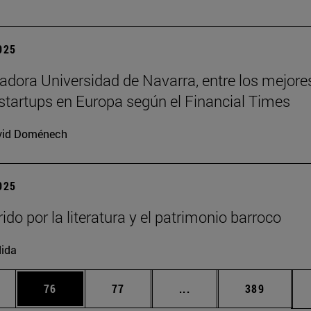
2025
adora Universidad de Navarra, entre los mejore
startups en Europa según el Financial Times
vid Doménech
2025
ido por la literatura y el patrimonio barroco
ida
edias Use TAB para desplazarse.
ina
Página
Página
Páginas intermedias Us
Página
76
77
...
389