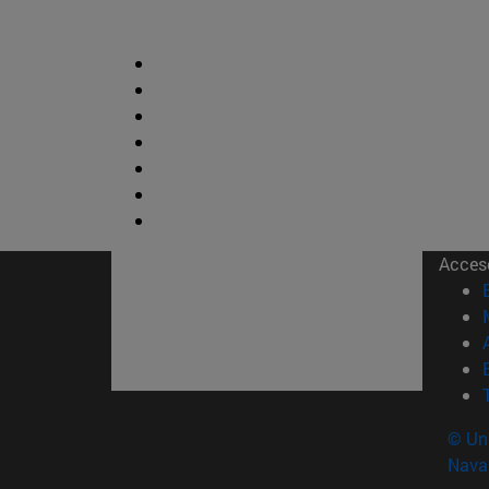
Acces
© Uni
Nava