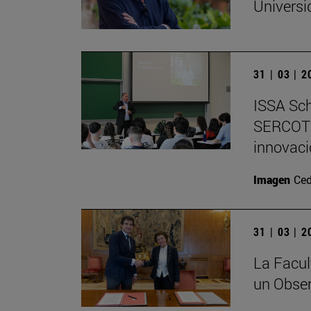
Universi
31 | 03 | 
ISSA Sch
SERCOTE
innovac
Imagen
Ced
31 | 03 | 
La Facu
un Obser