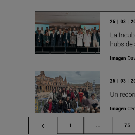
26 | 03 | 
La Incub
hubs de 
Imagen
Da
26 | 03 | 
Un recorr
Imagen
Ced
Página
Páginas interm
Pág
1
...
75