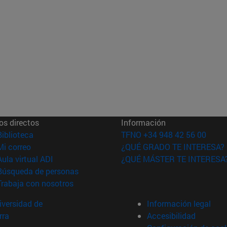
os directos
Información
(abre en nueva ventana)
Biblioteca
TFNO +34 948 42 56 00
(abre en nueva ventana)
Mi correo
¿QUÉ GRADO TE INTERESA?
(abre en nueva ventana)
Aula virtual ADI
¿QUÉ MÁSTER TE INTERESA
(abre en nueva ventana)
Búsqueda de personas
(abre en nueva ventana)
Trabaja con nosotros
versidad de
Información legal
rra
Accesibilidad