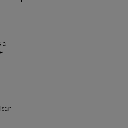
s a
e
lsan