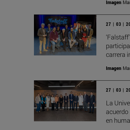
Imagen
Man
27 | 03 | 
‘Falstaf
particip
carrera 
Imagen
Man
27 | 03 | 
La Unive
acuerdo 
en human