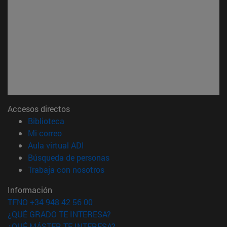
Accesos directos
(abre en nueva ventana)
Biblioteca
(abre en nueva ventana)
Mi correo
(abre en nueva ventana)
Aula virtual ADI
(abre en nueva ventana)
Búsqueda de personas
(abre en nueva ventana)
Trabaja con nosotros
Información
TFNO +34 948 42 56 00
¿QUÉ GRADO TE INTERESA?
¿QUÉ MÁSTER TE INTERESA?