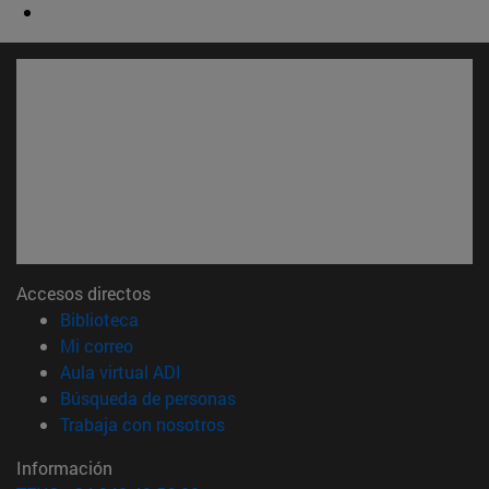
Accesos directos
(abre en nueva ventana)
Biblioteca
(abre en nueva ventana)
Mi correo
(abre en nueva ventana)
Aula virtual ADI
(abre en nueva ventana)
Búsqueda de personas
(abre en nueva ventana)
Trabaja con nosotros
Información