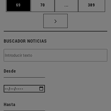
Página
Página
Páginas intermedias U
Página
69
70
...
389
BUSCADOR NOTICIAS
Desde
Hasta