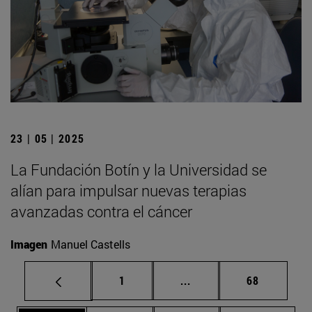
23 | 05 | 2025
La Fundación Botín y la Universidad se
alían para impulsar nuevas terapias
avanzadas contra el cáncer
Imagen
Manuel Castells
Página
Páginas intermedias Us
Página
1
...
68