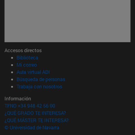
Accesos directos
(abre en nueva ventana)
Biblioteca
(abre en nueva ventana)
Mi correo
(abre en nueva ventana)
Aula virtual ADI
(abre en nueva ventana)
Búsqueda de personas
(abre en nueva ventana)
Trabaja con nosotros
Información
TFNO +34 948 42 56 00
¿QUÉ GRADO TE INTERESA?
¿QUÉ MÁSTER TE INTERESA?
© Universidad de Navarra