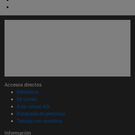
Accesos directos
(abre en nueva ventana)
Biblioteca
(abre en nueva ventana)
Mi correo
(abre en nueva ventana)
Aula virtual ADI
(abre en nueva ventana)
Búsqueda de personas
(abre en nueva ventana)
Trabaja con nosotros
Información