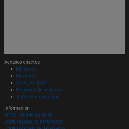
Accesos directos
(abre en nueva ventana)
Biblioteca
(abre en nueva ventana)
Mi correo
(abre en nueva ventana)
Aula virtual ADI
(abre en nueva ventana)
Búsqueda de personas
(abre en nueva ventana)
Trabaja con nosotros
Información
TFNO +34 948 42 56 00
¿QUÉ GRADO TE INTERESA?
¿QUÉ MÁSTER TE INTERESA?