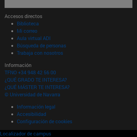
Accesos directos
(abre en nueva ventana)
Biblioteca
(abre en nueva ventana)
Mi correo
(abre en nueva ventana)
Aula virtual ADI
(abre en nueva ventana)
Búsqueda de personas
(abre en nueva ventana)
Trabaja con nosotros
Información
TFNO +34 948 42 56 00
¿QUÉ GRADO TE INTERESA?
¿QUÉ MÁSTER TE INTERESA?
© Universidad de Navarra
Información legal
Accesibilidad
Configuración de cookies
Localizador de campus