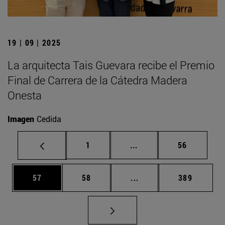
19 | 09 | 2025
La arquitecta Tais Guevara recibe el Premio
Final de Carrera de la Cátedra Madera
Onesta
Imagen
Cedida
Página
Páginas intermedias Us
Página
1
...
56
Página
Página
Páginas intermedias U
Página
57
58
...
389