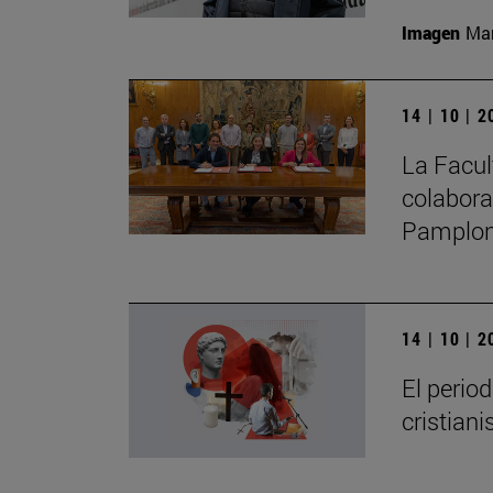
Imagen
Man
14 | 10 | 
La Facul
colabora
Pamplo
14 | 10 | 
El perio
cristian