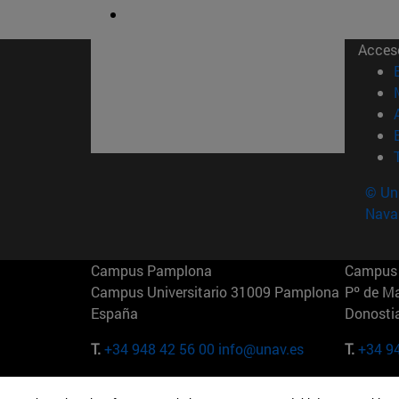
Acces
© Uni
Nava
Campus Pamplona
Campus 
Campus Universitario 31009 Pamplona
Pº de M
España
Donosti
T.
+34 948 42 56 00
info@unav.es
T.
+34 9
Campus Madrid (IESE)
Campus 