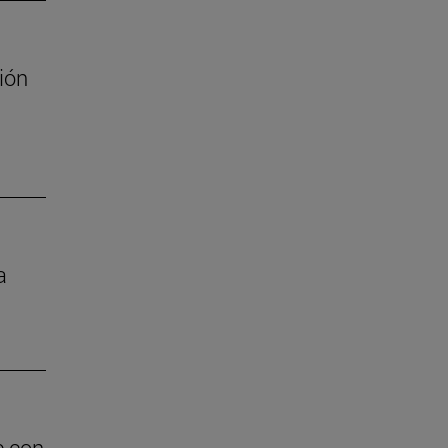
ión
a
e con