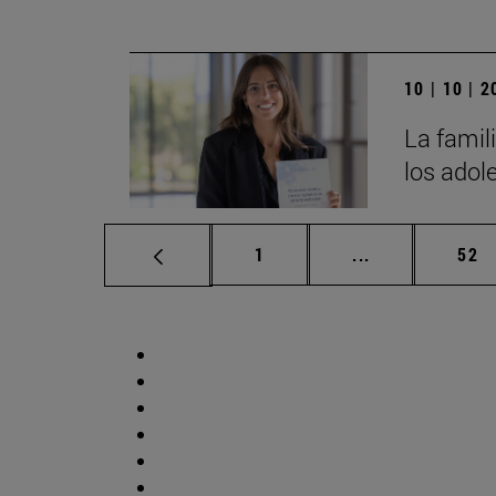
10 | 10 | 
La famili
los adol
Página
Páginas interm
Pág
1
...
52