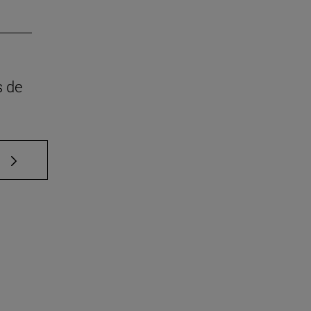
s de
e TAB para desplazarse.