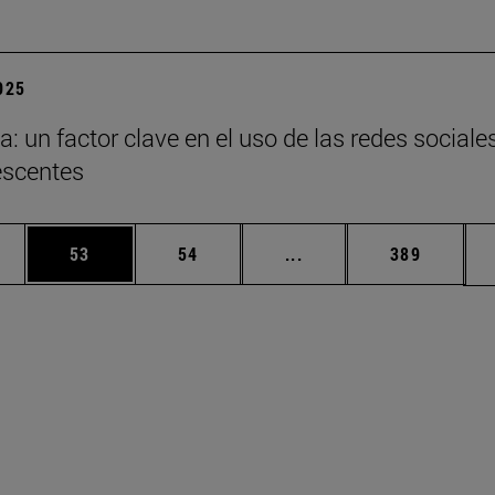
2025
a: un factor clave en el uso de las redes sociale
escentes
edias Use TAB para desplazarse.
ina
Página
Página
Páginas intermedias Us
Página
53
54
...
389