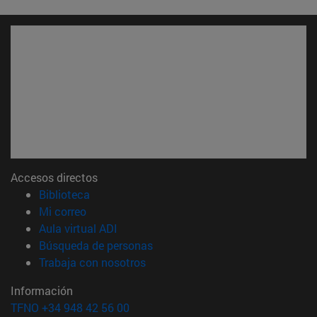
Accesos directos
(abre en nueva ventana)
Biblioteca
(abre en nueva ventana)
Mi correo
(abre en nueva ventana)
Aula virtual ADI
(abre en nueva ventana)
Búsqueda de personas
(abre en nueva ventana)
Trabaja con nosotros
Información
TFNO +34 948 42 56 00