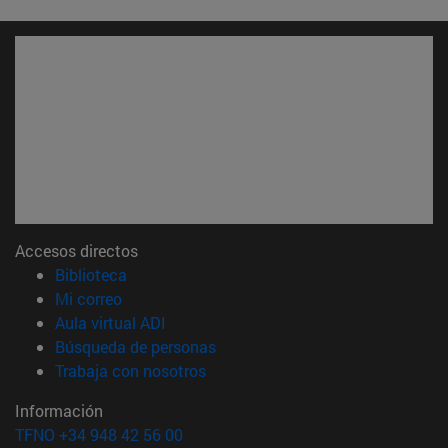
Accesos directos
(abre en nueva ventana)
Biblioteca
(abre en nueva ventana)
Mi correo
(abre en nueva ventana)
Aula virtual ADI
(abre en nueva ventana)
Búsqueda de personas
(abre en nueva ventana)
Trabaja con nosotros
Información
TFNO +34 948 42 56 00