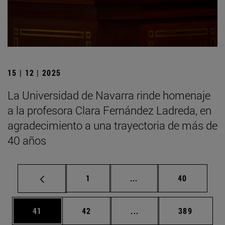
15 | 12 | 2025
La Universidad de Navarra rinde homenaje
a la profesora Clara Fernández Ladreda, en
agradecimiento a una trayectoria de más de
40 años
Página
Páginas intermedias Us
Página
1
...
40
Página
Página
Páginas intermedias U
Página
41
42
...
389