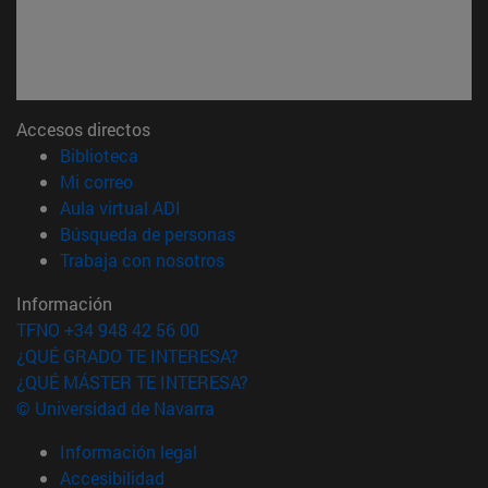
Accesos directos
(abre en nueva ventana)
Biblioteca
(abre en nueva ventana)
Mi correo
(abre en nueva ventana)
Aula virtual ADI
(abre en nueva ventana)
Búsqueda de personas
(abre en nueva ventana)
Trabaja con nosotros
Información
TFNO +34 948 42 56 00
¿QUÉ GRADO TE INTERESA?
¿QUÉ MÁSTER TE INTERESA?
© Universidad de Navarra
Información legal
Accesibilidad