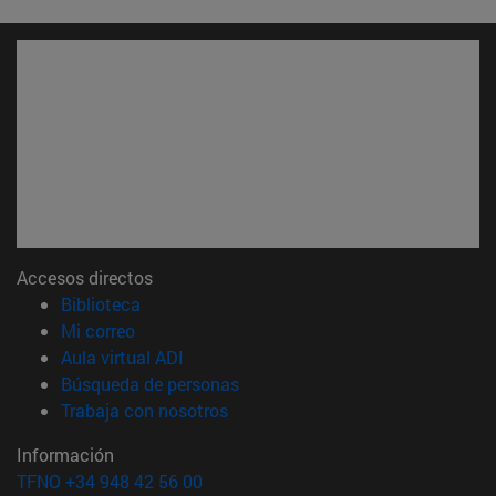
Accesos directos
(abre en nueva ventana)
Biblioteca
(abre en nueva ventana)
Mi correo
(abre en nueva ventana)
Aula virtual ADI
(abre en nueva ventana)
Búsqueda de personas
(abre en nueva ventana)
Trabaja con nosotros
Información
TFNO +34 948 42 56 00