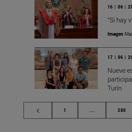
16 | 06 | 
“Si hay 
Imagen
Man
17 | 06 | 
Nueve es
particip
Turín
Página
Páginas intermed
Págin
1
...
380