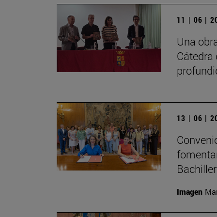
11 | 06 | 
Una obra
Cátedra 
profundi
13 | 06 | 
Convenio
fomentar
Bachille
Imagen
Man