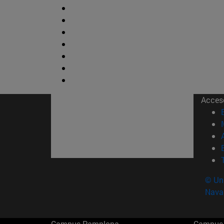
Acces
© Uni
Nava
Campus Pamplona
Campus 