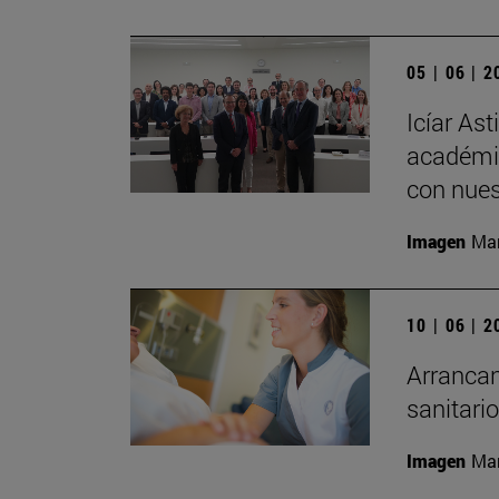
05 | 06 | 
Icíar As
académic
con nues
Imagen
Man
10 | 06 | 
Arrancan
sanitari
Imagen
Man