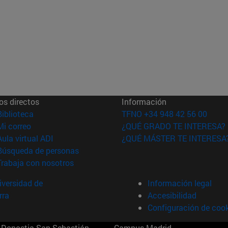
os directos
Información
(abre en nueva ventana)
Biblioteca
TFNO +34 948 42 56 00
(abre en nueva ventana)
Mi correo
¿QUÉ GRADO TE INTERESA?
(abre en nueva ventana)
Aula virtual ADI
¿QUÉ MÁSTER TE INTERESA
(abre en nueva ventana)
Búsqueda de personas
(abre en nueva ventana)
Trabaja con nosotros
versidad de
Información legal
rra
Accesibilidad
Configuración de coo
Donostia-San Sebastián
Campus Madrid