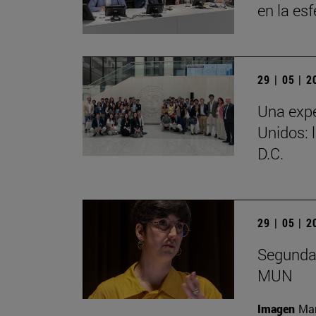
en la es
29 | 05 | 
Una expe
Unidos: 
D.C.
29 | 05 | 
Segunda 
MUN
Imagen
Man