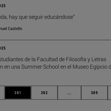
2025
vida, hay que seguir educándose”
uel Castells
2025
tudiantes de la Facultad de Filosofía y Letras
an en una Summer School en el Museo Egipcio 
ias Use TAB para desplazarse.
a
Página
Página
Páginas intermedias 
Página
381
382
...
389