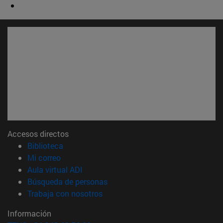
Accesos directos
(abre en nueva ventana)
Biblioteca
(abre en nueva ventana)
Mi correo
(abre en nueva ventana)
Aula virtual ADI
(abre en nueva ventana)
Búsqueda de personas
(abre en nueva ventana)
Trabaja con nosotros
Información