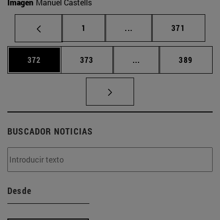
Imagen
Manuel Castells
Página
Páginas intermedias Us
Página
1
...
371
Página
Página
Páginas intermedias 
Página
372
373
...
389
BUSCADOR NOTICIAS
Desde