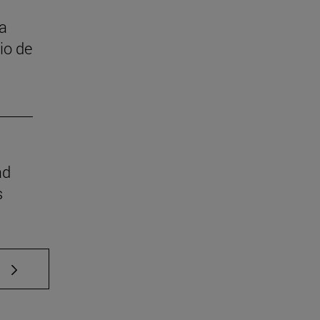
 a
cio de
ad
s
e TAB para desplazarse.