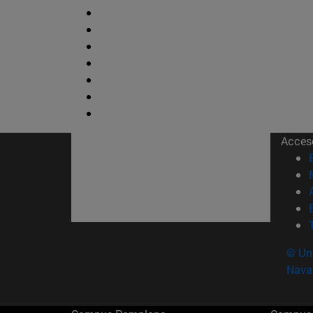
Acces
© Uni
Nava