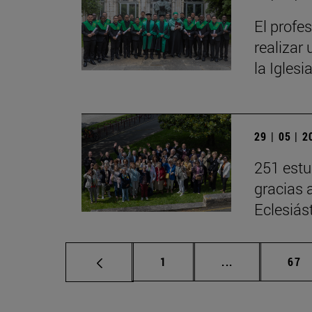
El profe
realizar 
la Iglesi
29 | 05 | 
251 estu
gracias 
Eclesiás
Página
Páginas interm
Pág
1
...
67