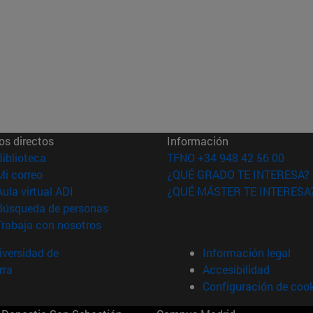
os directos
Información
(abre en nueva ventana)
Biblioteca
TFNO +34 948 42 56 00
(abre en nueva ventana)
Mi correo
¿QUÉ GRADO TE INTERESA?
(abre en nueva ventana)
Aula virtual ADI
¿QUÉ MÁSTER TE INTERESA
(abre en nueva ventana)
Búsqueda de personas
(abre en nueva ventana)
Trabaja con nosotros
versidad de
Información legal
rra
Accesibilidad
Configuración de coo