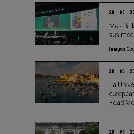
29 | 05 | 
Más de l
sus médi
Imagen
Ced
29 | 05 | 
La Unive
europeas
Edad Me
29 | 05 | 