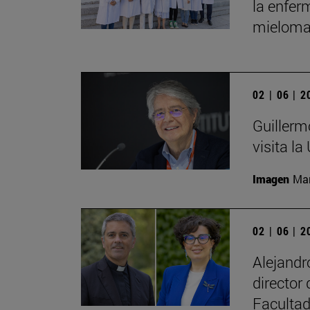
la enfer
mieloma
02 | 06 | 
Guillerm
visita la
Imagen
Man
02 | 06 | 
Alejand
director
Facultad