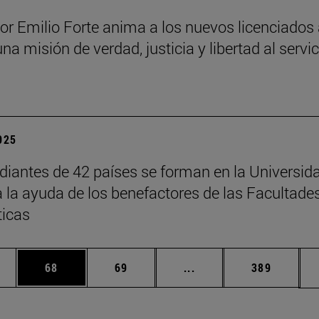
sor Emilio Forte anima a los nuevos licenciados
una misión de verdad, justicia y libertad al servi
a
2025
diantes de 42 países se forman en la Universid
a la ayuda de los benefactores de las Facultade
ticas
edias Use TAB para desplazarse.
ina
Página
Página
Páginas intermedias Us
Página
68
69
...
389