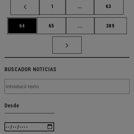
Página
Páginas intermedias Us
Página
1
...
63
Página
Página
Páginas intermedias U
Página
64
65
...
389
BUSCADOR NOTICIAS
Desde