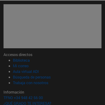
Accesos directos
(abre en nueva ventana)
Biblioteca
(abre en nueva ventana)
Mi correo
(abre en nueva ventana)
Aula virtual ADI
(abre en nueva ventana)
Búsqueda de personas
(abre en nueva ventana)
Trabaja con nosotros
Información
TFNO +34 948 42 56 00
¿QUÉ GRADO TE INTERESA?