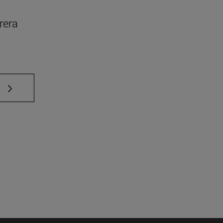
rera
e TAB para desplazarse.