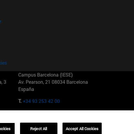
?
kies
Campus Barcelona (IESE)
, 3
Av. Pearson, 21 08034 Barcelona
España
T.
+34 93 253 42 00
Campus Sao Paulo (IESE)
5
Rua Martiniano de Carvalho, 573
01321001 Bela Vista Brasil
ookies
Reject All
Accept All Cookies