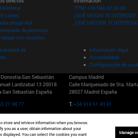
os directos
Información
(abre en nueva ventana)
Biblioteca
TFNO +34 948 42 56 00
(abre en nueva ventana)
Mi correo
¿QUÉ GRADO TE INTERESA?
(abre en nueva ventana)
Aula virtual ADI
¿QUÉ MÁSTER TE INTERESA
(abre en nueva ventana)
Búsqueda de personas
(abre en nueva ventana)
Trabaja con nosotros
versidad de
Información legal
rra
Accesibilidad
Configuración de coo
Donostia-San Sebastián
Campus Madrid
anuel Lardizabal 13 20018
Calle Marquesado de Sta. Marta
a-San Sebastián España
28027 Madrid España
43 21 98 77
T.
+34 914 51 43 41
Nueva York (IESE)
Campus Munich (IESE)
to store and retrieve information when you browse.
7th St 10019-2201 Nueva York
Maria-Theresia-Straße 15 8167
fy you as a user, obtain information about your
Múnich Alemania
Manage c
is displayed. You can select the cookies you want