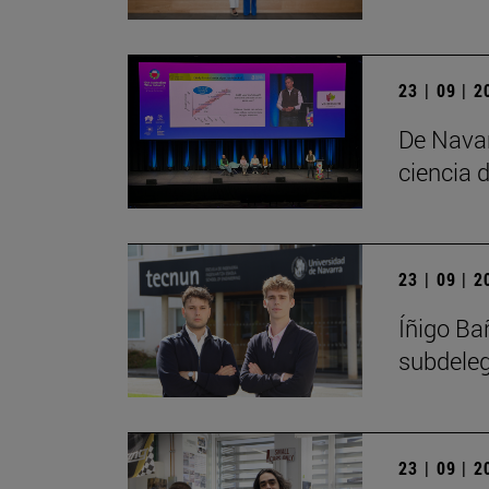
23 | 09 | 
De Navar
ciencia d
23 | 09 | 
Íñigo Ba
subdele
23 | 09 | 