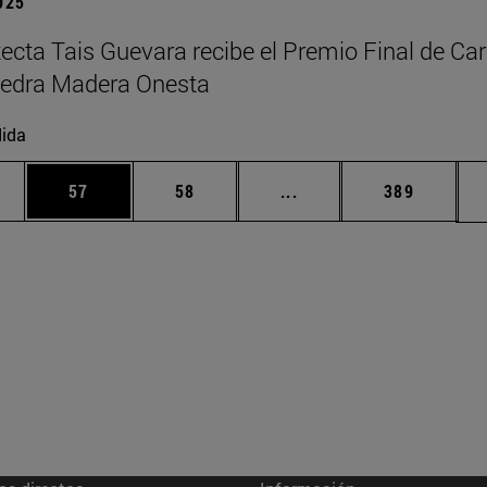
2025
tecta Tais Guevara recibe el Premio Final de Car
tedra Madera Onesta
ida
edias Use TAB para desplazarse.
ina
Página
Página
Páginas intermedias Us
Página
57
58
...
389