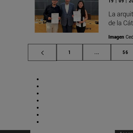
19 | 09 | 
La arqui
de la Cá
Imagen
Ced
Página
Páginas interm
Pág
1
...
56