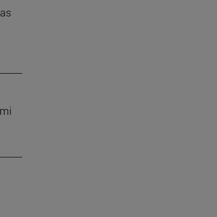
das
 mi