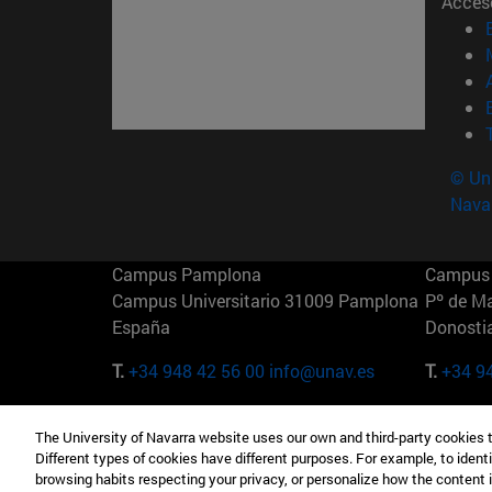
Acces
© Uni
Nava
Campus Pamplona
Campus 
Campus Universitario 31009 Pamplona
Pº de M
España
Donosti
T.
+34 948 42 56 00
info@unav.es
T.
+34 9
Campus Madrid (IESE)
Campus 
The University of Navarra website uses our own and third-party cookies 
Camino del Cerro Águila 3 28023
165 W 5
Different types of cookies have different purposes. For example, to identi
Madrid España
EE.UU
browsing habits respecting your privacy, or personalize how the content 