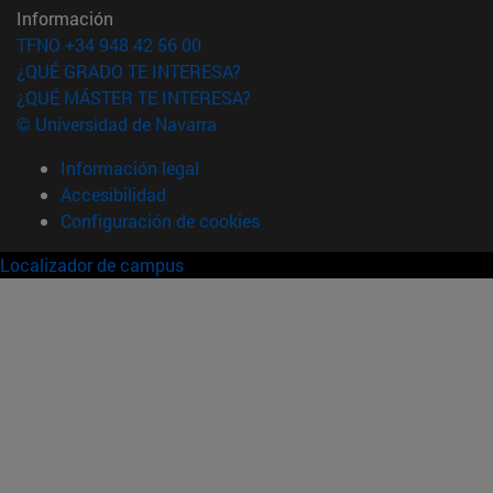
Información
TFNO +34 948 42 56 00
¿QUÉ GRADO TE INTERESA?
¿QUÉ MÁSTER TE INTERESA?
© Universidad de Navarra
Información legal
Accesibilidad
Configuración de cookies
Localizador de campus