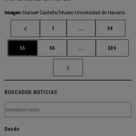
Imagen
Manuel Castells/Museo Universidad de Navarra
Página
Páginas intermedias Us
Página
1
...
54
Página
Página
Páginas intermedias U
Página
55
56
...
389
BUSCADOR NOTICIAS
Desde