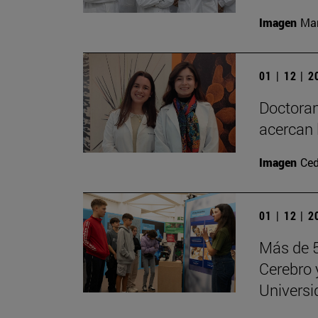
Imagen
Man
01 | 12 | 
Doctoran
acercan 
Imagen
Ced
01 | 12 | 
Más de 5
Cerebro 
Universi