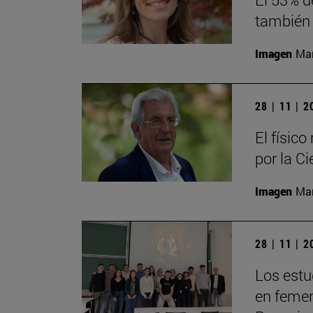
también 
Imagen
Man
28 | 11 | 
El físic
por la Ci
Imagen
Man
28 | 11 | 
Los estu
en femeni