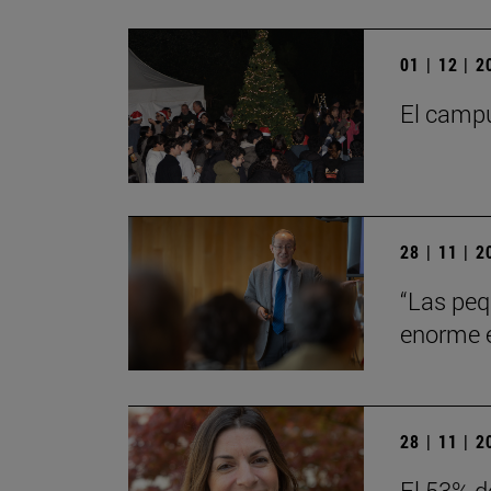
01 | 12 | 
El campu
28 | 11 | 
“Las peq
enorme en
28 | 11 | 
El 53% d