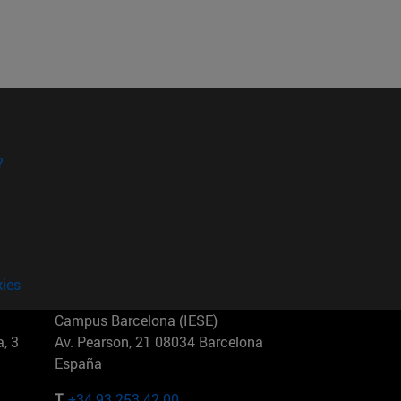
?
kies
Campus Barcelona (IESE)
, 3
Av. Pearson, 21 08034 Barcelona
España
T.
+34 93 253 42 00