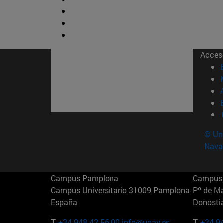
Acces
© Uni
Nava
Campus Pamplona
Campus 
Campus Universitario 31009 Pamplona
Pº de M
España
Donosti
T.
+34 948 42 56 00
info@unav.es
T.
+34 9