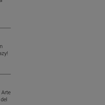
ón
azy!
 Arte
 del