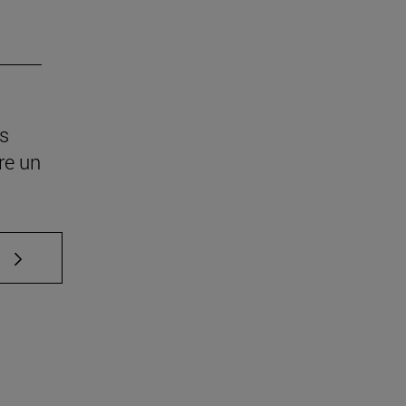
os
re un
e TAB para desplazarse.