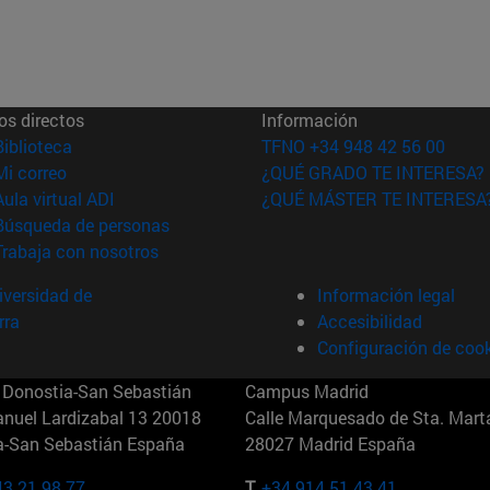
os directos
Información
(abre en nueva ventana)
Biblioteca
TFNO +34 948 42 56 00
(abre en nueva ventana)
Mi correo
¿QUÉ GRADO TE INTERESA?
(abre en nueva ventana)
Aula virtual ADI
¿QUÉ MÁSTER TE INTERESA
(abre en nueva ventana)
Búsqueda de personas
(abre en nueva ventana)
Trabaja con nosotros
versidad de
Información legal
rra
Accesibilidad
Configuración de coo
Donostia-San Sebastián
Campus Madrid
anuel Lardizabal 13 20018
Calle Marquesado de Sta. Marta
a-San Sebastián España
28027 Madrid España
43 21 98 77
T.
+34 914 51 43 41