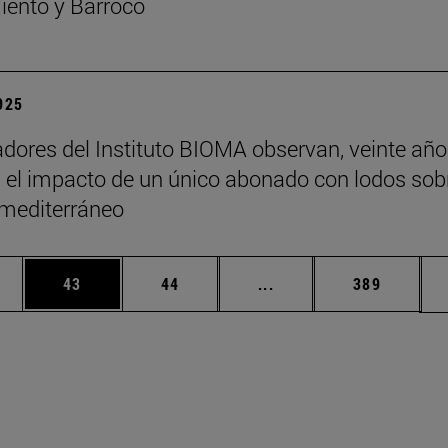
ento y Barroco
2025
adores del Instituto BIOMA observan, veinte añ
 el impacto de un único abonado con lodos sob
 mediterráneo
edias Use TAB para desplazarse.
ina
Página
Página
Páginas intermedias Us
Página
43
44
...
389