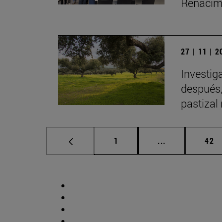
Renacimi
27 | 11 | 
Investig
después,
pastizal
Página
Páginas interm
Pág
1
...
42