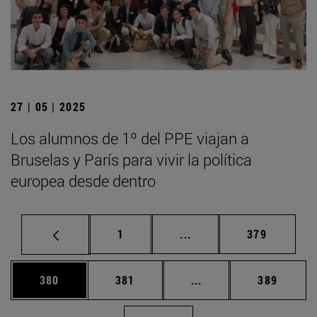
27 | 05 | 2025
Los alumnos de 1º del PPE viajan a
Bruselas y París para vivir la política
europea desde dentro
Página
Páginas intermedias Us
Página
1
...
379
Página
Página
Páginas intermedias 
Página
380
381
...
389