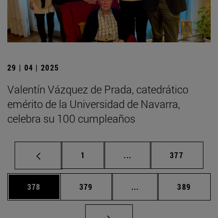
29 | 04 | 2025
Valentín Vázquez de Prada, catedrático
emérito de la Universidad de Navarra,
celebra su 100 cumpleaños
Página
Páginas intermedias Us
Página
1
...
377
Página
Página
Páginas intermedias 
Página
378
379
...
389