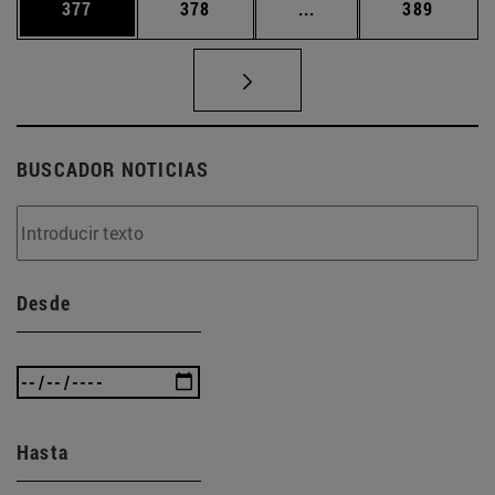
Página
Página
Páginas intermedias 
Página
377
378
...
389
BUSCADOR NOTICIAS
Desde
Hasta