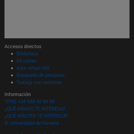
Accesos directos
(abre en nueva ventana)
Biblioteca
(abre en nueva ventana)
Mi correo
(abre en nueva ventana)
Aula virtual ADI
(abre en nueva ventana)
Búsqueda de personas
(abre en nueva ventana)
Trabaja con nosotros
Información
TFNO +34 948 42 56 00
¿QUÉ GRADO TE INTERESA?
¿QUÉ MÁSTER TE INTERESA?
© Universidad de Navarra