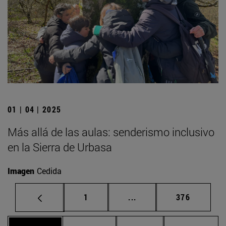
01 | 04 | 2025
Más allá de las aulas: senderismo inclusivo
en la Sierra de Urbasa
Imagen
Cedida
Página
Páginas intermedias Us
Página
1
...
376