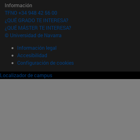
Información
TFNO +34 948 42 56 00
¿QUÉ GRADO TE INTERESA?
¿QUÉ MÁSTER TE INTERESA?
© Universidad de Navarra
Información legal
Accesibilidad
Configuración de cookies
Localizador de campus