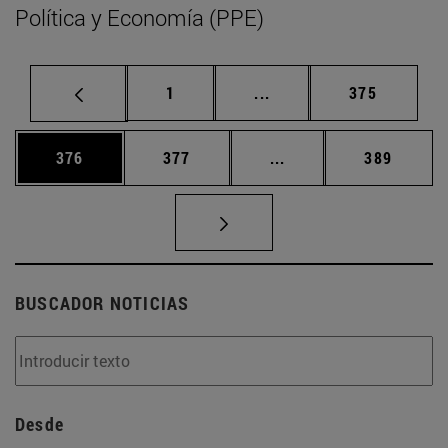
Política y Economía (PPE)
Página
Páginas intermedias Us
Página
1
...
375
Página
Página
Páginas intermedias 
Página
376
377
...
389
BUSCADOR NOTICIAS
Desde