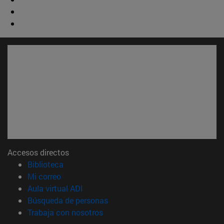
Accesos directos
(abre en nueva ventana)
Biblioteca
(abre en nueva ventana)
Mi correo
(abre en nueva ventana)
Aula virtual ADI
(abre en nueva ventana)
Búsqueda de personas
(abre en nueva ventana)
Trabaja con nosotros