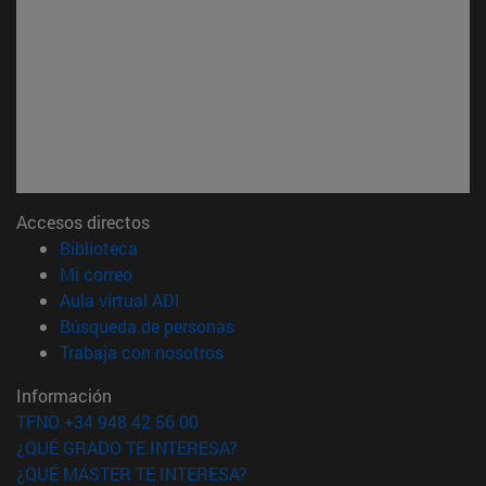
Accesos directos
(abre en nueva ventana)
Biblioteca
(abre en nueva ventana)
Mi correo
(abre en nueva ventana)
Aula virtual ADI
(abre en nueva ventana)
Búsqueda de personas
(abre en nueva ventana)
Trabaja con nosotros
Información
TFNO +34 948 42 56 00
¿QUÉ GRADO TE INTERESA?
¿QUÉ MÁSTER TE INTERESA?