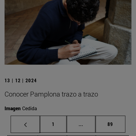
13 | 12 | 2024
Conocer Pamplona trazo a trazo
Imagen
Cedida
Página
Páginas intermedias Us
Página
1
...
89