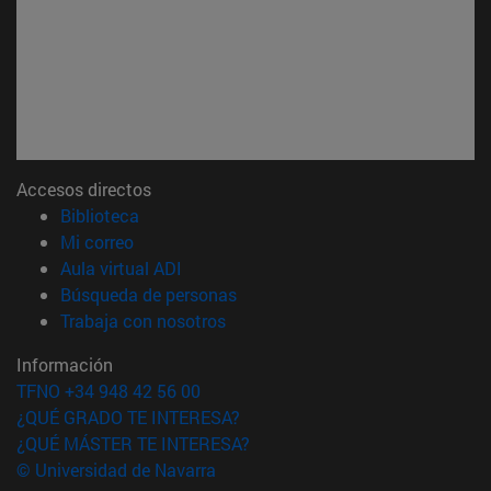
Accesos directos
(abre en nueva ventana)
Biblioteca
(abre en nueva ventana)
Mi correo
(abre en nueva ventana)
Aula virtual ADI
(abre en nueva ventana)
Búsqueda de personas
(abre en nueva ventana)
Trabaja con nosotros
Información
TFNO +34 948 42 56 00
¿QUÉ GRADO TE INTERESA?
¿QUÉ MÁSTER TE INTERESA?
© Universidad de Navarra