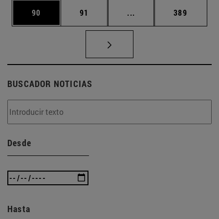
Página
Página
Páginas intermedias U
Página
90
91
...
389
BUSCADOR NOTICIAS
Desde
Hasta