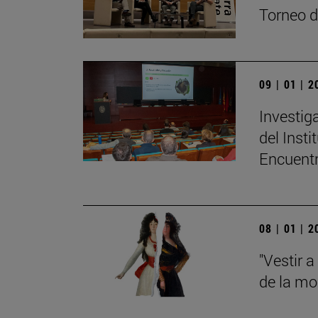
Torneo d
09 | 01 | 
Investig
del Inst
Encuent
08 | 01 | 
"Vestir a
de la mo