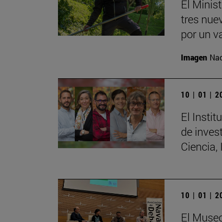
El Minis
tres nue
por un v
Imagen
Nac
10 | 01 | 
El Insti
de invest
Ciencia,
10 | 01 | 
El Museo