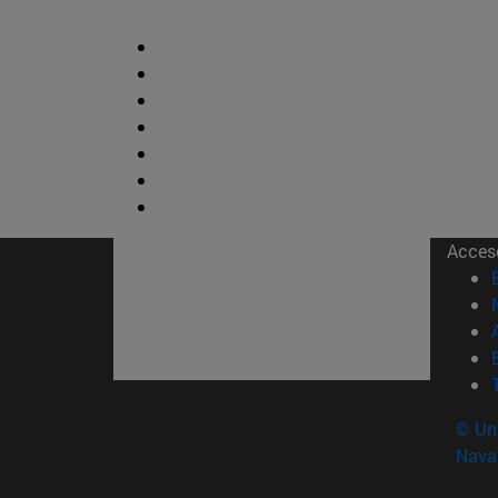
Acces
© Uni
Nava