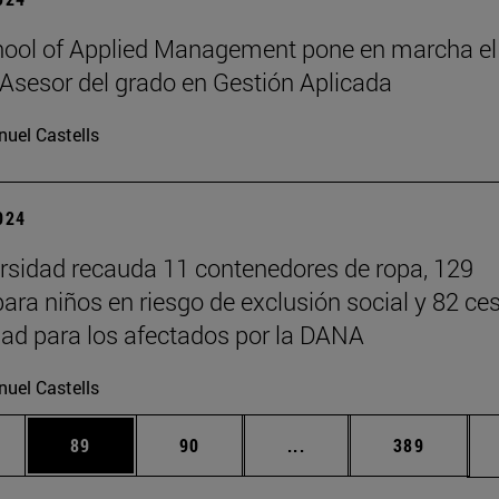
ool of Applied Management pone en marcha el
Asesor del grado en Gestión Aplicada
uel Castells
2024
rsidad recauda 11 contenedores de ropa, 129
para niños en riesgo de exclusión social y 82 ce
ad para los afectados por la DANA
uel Castells
edias Use TAB para desplazarse.
ina
Página
Página
Páginas intermedias Us
Página
89
90
...
389