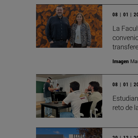
08 | 01 | 
La Facul
convenio
transfer
Imagen
Man
08 | 01 | 
Estudian
reto de 
20 | 12 | 