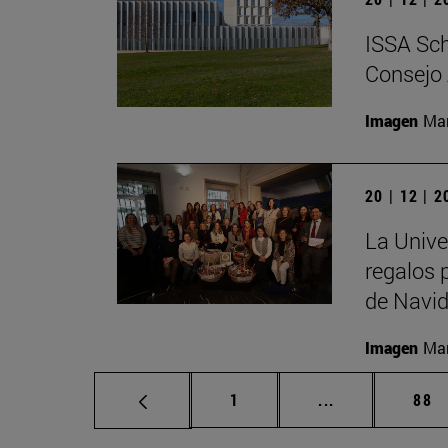
ISSA Sch
Consejo 
Imagen
Man
20 | 12 | 
La Unive
regalos 
de Navid
Imagen
Man
Página
Páginas interm
Pág
1
...
88