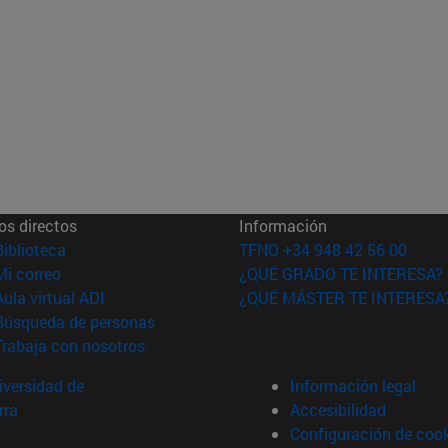
os directos
Información
(abre en nueva ventana)
Biblioteca
TFNO +34 948 42 56 00
(abre en nueva ventana)
Mi correo
¿QUÉ GRADO TE INTERESA?
(abre en nueva ventana)
Aula virtual ADI
¿QUÉ MÁSTER TE INTERESA
(abre en nueva ventana)
Búsqueda de personas
(abre en nueva ventana)
Trabaja con nosotros
versidad de
Información legal
rra
Accesibilidad
Configuración de coo