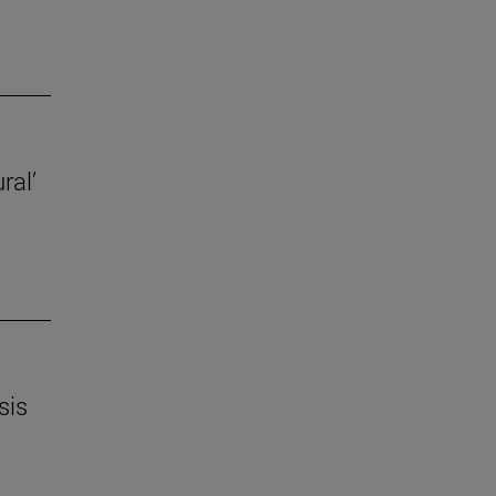
ral’
sis