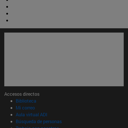
Accesos directos
(abre en nueva ventana)
Biblioteca
(abre en nueva ventana)
Mi correo
(abre en nueva ventana)
Aula virtual ADI
(abre en nueva ventana)
Búsqueda de personas
(abre en nueva ventana)