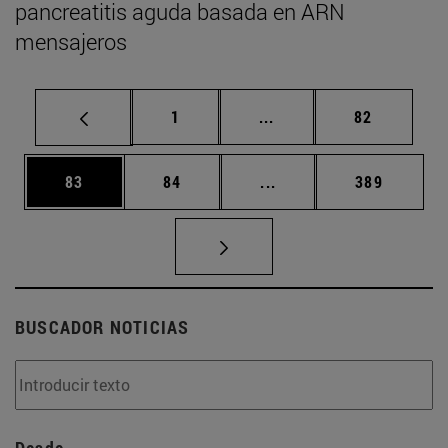
pancreatitis aguda basada en ARN
mensajeros
Página
Páginas intermedias Us
Página
1
...
82
Página
Página
Páginas intermedias U
Página
83
84
...
389
BUSCADOR NOTICIAS
Desde