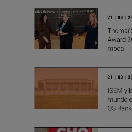
21 | 03 | 
Thomaï S
Award 20
moda
21 | 03 | 
ISEM y l
mundo en
QS Rank