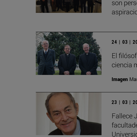
son pers
aspiraci
24 | 03 | 
El filós
ciencia 
Imagen
Man
23 | 03 | 
Fallece 
facultad
Universi