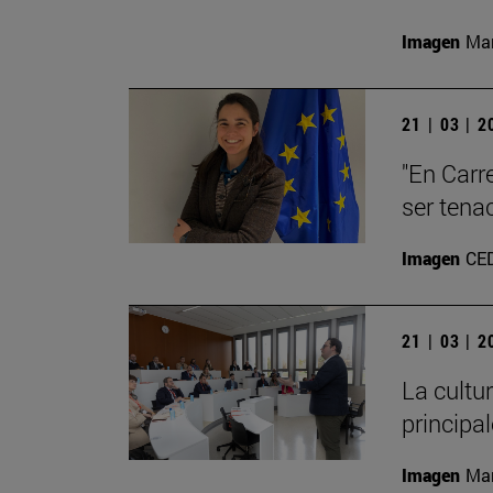
Imagen
Man
21 | 03 | 
"En Carre
ser tena
Imagen
CE
21 | 03 | 
La cultu
principa
Imagen
Man