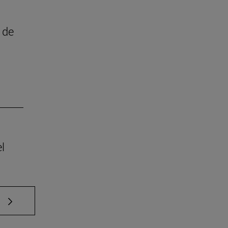
 de
l
e TAB para desplazarse.