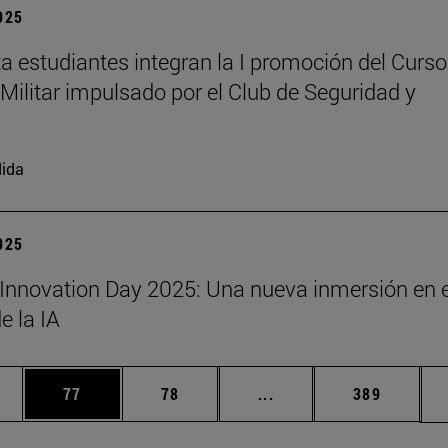
2025
a estudiantes integran la I promoción del Curso
Militar impulsado por el Club de Seguridad y
ida
2025
Innovation Day 2025: Una nueva inmersión en e
 la IA
edias Use TAB para desplazarse.
ina
Página
Página
Páginas intermedias Us
Página
77
78
...
389