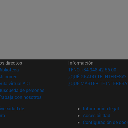
os directos
Información
(abre en nueva ventana)
Biblioteca
TFNO +34 948 42 56 00
(abre en nueva ventana)
Mi correo
¿QUÉ GRADO TE INTERESA?
(abre en nueva ventana)
Aula virtual ADI
¿QUÉ MÁSTER TE INTERESA
(abre en nueva ventana)
Búsqueda de personas
(abre en nueva ventana)
Trabaja con nosotros
versidad de
Información legal
rra
Accesibilidad
Configuración de coo