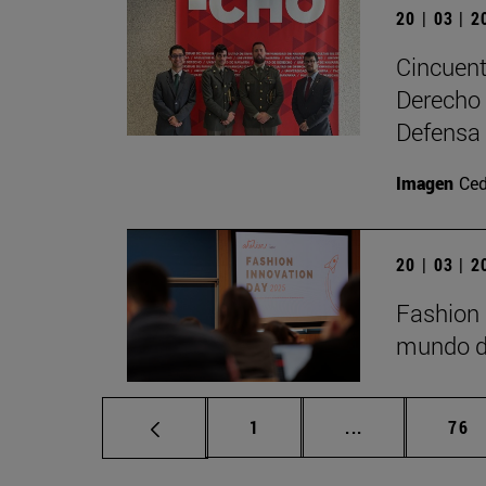
20 | 03 | 
Cincuent
Derecho 
Defensa
Imagen
Ced
20 | 03 | 
Fashion 
mundo de
Página
Páginas interm
Pág
1
...
76