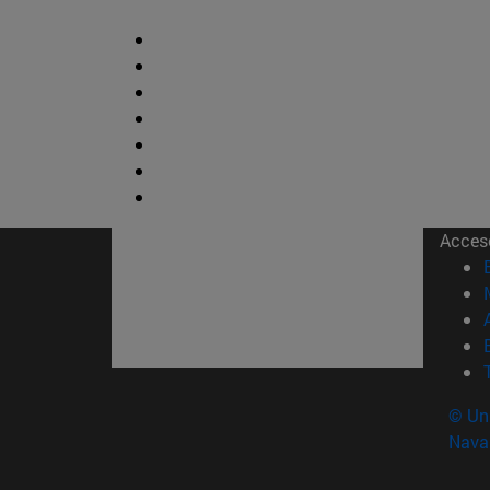
Acces
© Uni
Nava