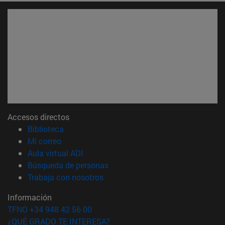
Accesos directos
(abre en nueva ventana)
Biblioteca
(abre en nueva ventana)
Mi correo
(abre en nueva ventana)
Aula virtual ADI
(abre en nueva ventana)
Búsqueda de personas
(abre en nueva ventana)
Trabaja con nosotros
Información
TFNO +34 948 42 56 00
¿QUÉ GRADO TE INTERESA?