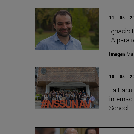
11 | 05 | 
Ignacio 
IA para 
Imagen
Man
10 | 05 | 
La Facul
internac
School