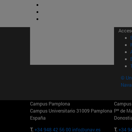
Acces
© Uni
Nava
Campus Pamplona
Campus 
Campus Universitario 31009 Pamplona
Pº de M
España
Donosti
T.
+34 948 42 56 00
info@unav.es
T.
+34 9