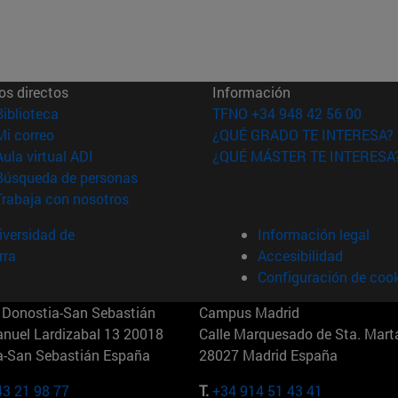
os directos
Información
(abre en nueva ventana)
Biblioteca
TFNO +34 948 42 56 00
(abre en nueva ventana)
Mi correo
¿QUÉ GRADO TE INTERESA?
(abre en nueva ventana)
Aula virtual ADI
¿QUÉ MÁSTER TE INTERESA
(abre en nueva ventana)
Búsqueda de personas
(abre en nueva ventana)
Trabaja con nosotros
versidad de
Información legal
rra
Accesibilidad
Configuración de coo
Donostia-San Sebastián
Campus Madrid
anuel Lardizabal 13 20018
Calle Marquesado de Sta. Marta
a-San Sebastián España
28027 Madrid España
43 21 98 77
T.
+34 914 51 43 41