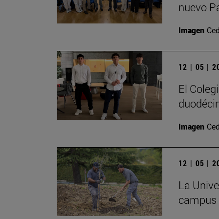
nuevo P
Imagen
Ced
12 | 05 | 
El Coleg
duodécim
Imagen
Ced
12 | 05 | 
La Univer
campus c