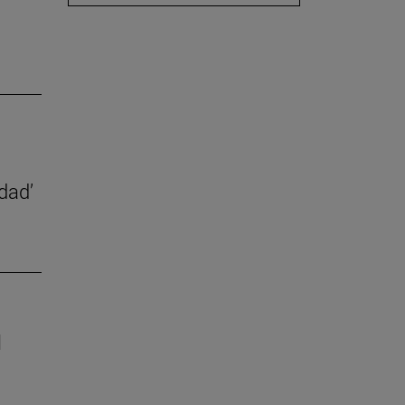
dad’
l