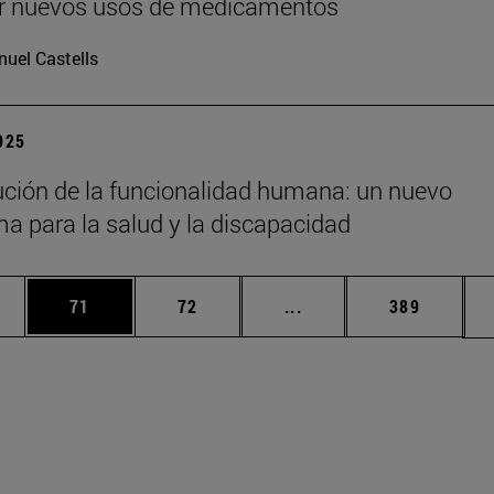
ir nuevos usos de medicamentos
uel Castells
2025
ución de la funcionalidad humana: un nuevo
a para la salud y la discapacidad
edias Use TAB para desplazarse.
ina
Página
Página
Páginas intermedias Us
Página
71
72
...
389