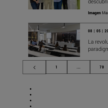
descubr
Imagen
Man
08 | 05 | 
La revol
paradigm
Página
Páginas interm
Pág
1
...
70