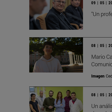
09 | 05 | 
"Un prof
08 | 05 | 
Mario Ca
Comunica
Imagen
Ced
08 | 05 | 
Un análi