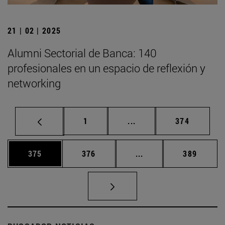
21 | 02 | 2025
Alumni Sectorial de Banca: 140
profesionales en un espacio de reflexión y
networking
Página
Páginas intermedias Us
Página
1
...
374
Página
Página
Páginas intermedias 
Página
375
376
...
389