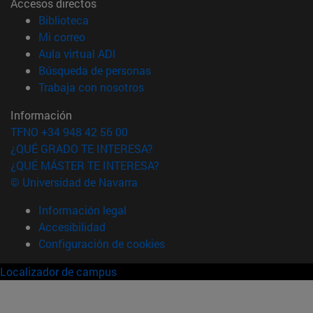
Accesos directos
(abre en nueva ventana)
Biblioteca
(abre en nueva ventana)
Mi correo
(abre en nueva ventana)
Aula virtual ADI
(abre en nueva ventana)
Búsqueda de personas
(abre en nueva ventana)
Trabaja con nosotros
Información
TFNO +34 948 42 56 00
¿QUÉ GRADO TE INTERESA?
¿QUÉ MÁSTER TE INTERESA?
© Universidad de Navarra
Información legal
Accesibilidad
Configuración de cookies
Localizador de campus