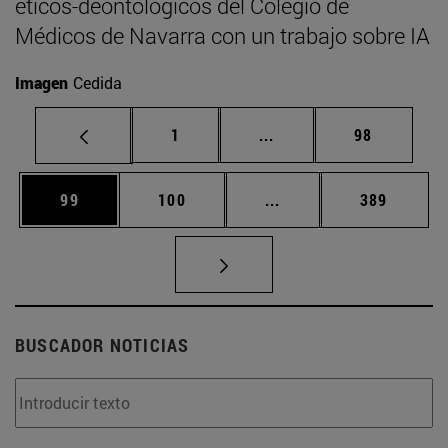
éticos-deontológicos del Colegio de
Médicos de Navarra con un trabajo sobre IA
Imagen
Cedida
Página
Páginas intermedias Us
Página
1
...
98
Página
Página
Páginas intermedias U
Página
99
100
...
389
BUSCADOR NOTICIAS