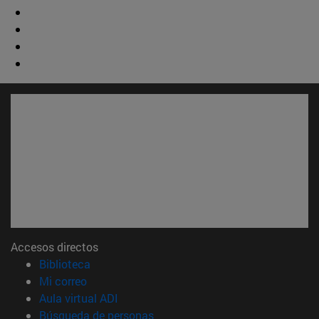
Accesos directos
(abre en nueva ventana)
Biblioteca
(abre en nueva ventana)
Mi correo
(abre en nueva ventana)
Aula virtual ADI
(abre en nueva ventana)
Búsqueda de personas