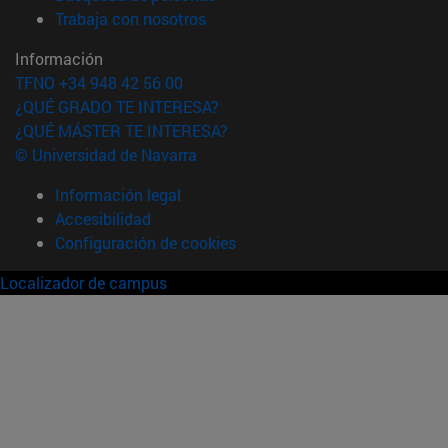
(abre en nueva ventana)
Trabaja con nosotros
Información
TFNO +34 948 42 56 00
¿QUÉ GRADO TE INTERESA?
¿QUÉ MÁSTER TE INTERESA?
© Universidad de Navarra
Información legal
Accesibilidad
Configuración de cookies
Localizador de campus