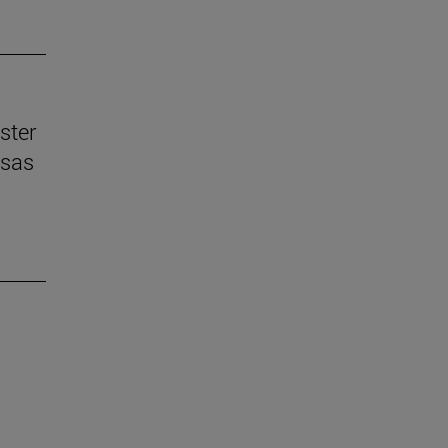
ster
esas