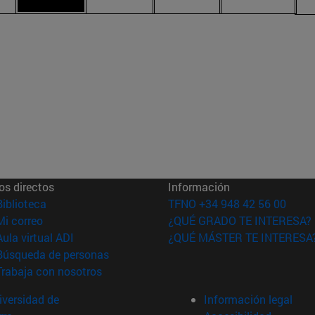
os directos
Información
(abre en nueva ventana)
Biblioteca
TFNO +34 948 42 56 00
(abre en nueva ventana)
Mi correo
¿QUÉ GRADO TE INTERESA?
(abre en nueva ventana)
Aula virtual ADI
¿QUÉ MÁSTER TE INTERESA
(abre en nueva ventana)
Búsqueda de personas
(abre en nueva ventana)
Trabaja con nosotros
versidad de
Información legal