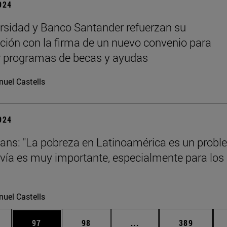
2024
rsidad y Banco Santander refuerzan su
ción con la firma de un nuevo convenio para
r programas de becas y ayudas
uel Castells
2024
ans: "La pobreza en Latinoamérica es un prob
vía es muy importante, especialmente para los
uel Castells
edias Use TAB para desplazarse.
ina
Página
Página
Páginas intermedias Us
Página
97
98
...
389