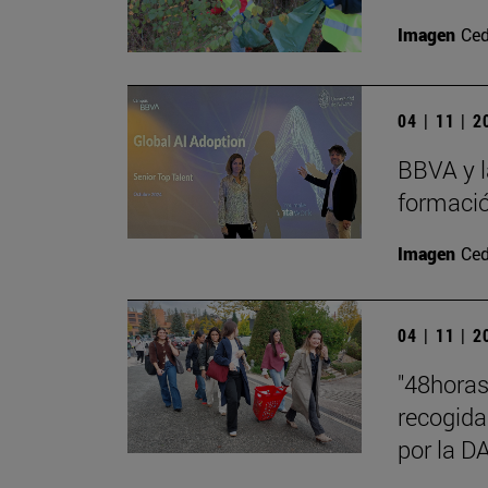
Imagen
Ced
04 | 11 | 
BBVA y l
formació
Imagen
Ced
04 | 11 | 
"48hora
recogida
por la 