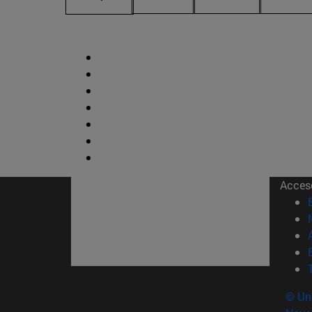
Acces
© Uni