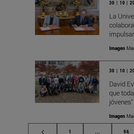
30 | 10 | 
La Unive
colabora
impulsa
Imagen
Man
30 | 10 | 
David Ev
que toda
jóvenes"
Imagen
Man
Página
Páginas interm
Pág
1
...
96