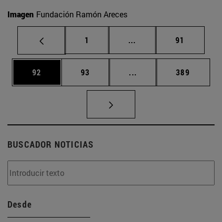
Imagen
Fundación Ramón Areces
Página
Páginas intermedias Us
Página
1
...
91
Página
Página
Páginas intermedias U
Página
92
93
...
389
BUSCADOR NOTICIAS
Desde