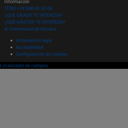
Información
TFNO +34 948 42 56 00
¿QUÉ GRADO TE INTERESA?
¿QUÉ MÁSTER TE INTERESA?
© Universidad de Navarra
Información legal
Accesibilidad
Configuración de cookies
Localizador de campus