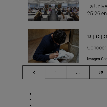
La Unive
25-26 en
13 | 12 | 
Conocer 
Imagen
Ced
Página
Páginas interm
Pág
1
...
89