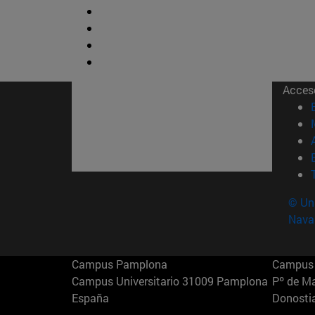
Acces
© Uni
Nava
Campus Pamplona
Campus 
Campus Universitario 31009 Pamplona
Pº de M
España
Donosti