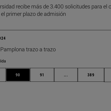
rsidad recibe más de 3.400 solicitudes para el 
 el primer plazo de admisión
2024
Pamplona trazo a trazo
ida
edias Use TAB para desplazarse.
ina
Página
Página
Páginas intermedias Us
Página
90
91
...
389