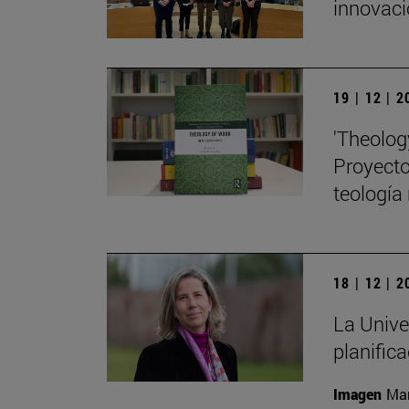
innovaci
19 | 12 | 
'Theolog
Proyecto 
teología
18 | 12 | 
La Unive
planific
Imagen
Man