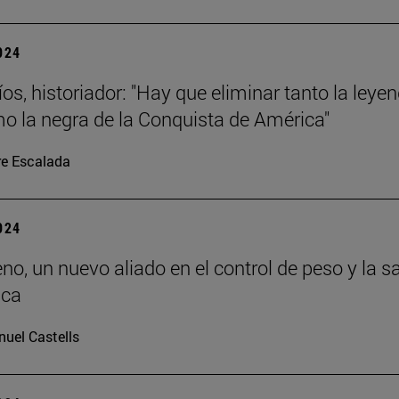
2024
os, historiador: "Hay que eliminar tanto la leye
o la negra de la Conquista de América"
re Escalada
2024
eno, un nuevo aliado en el control de peso y la s
ica
uel Castells