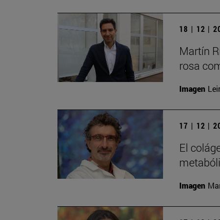
18 | 12 | 
Martín Rí
rosa com
Imagen
Lei
17 | 12 | 
El colág
metaból
Imagen
Man