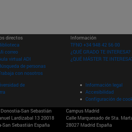
os directos
Información
(abre en nueva ventana)
Biblioteca
TFNO +34 948 42 56 00
(abre en nueva ventana)
Mi correo
¿QUÉ GRADO TE INTERESA?
(abre en nueva ventana)
Aula virtual ADI
¿QUÉ MÁSTER TE INTERESA
(abre en nueva ventana)
Búsqueda de personas
(abre en nueva ventana)
Trabaja con nosotros
versidad de
Información legal
rra
Accesibilidad
Configuración de coo
Donostia-San Sebastián
Campus Madrid
anuel Lardizabal 13 20018
Calle Marquesado de Sta. Marta
a-San Sebastián España
28027 Madrid España