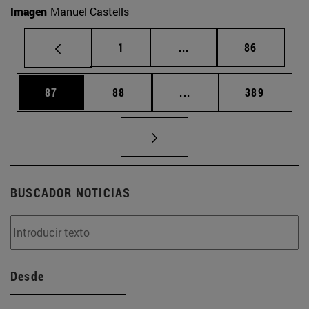
Imagen
Manuel Castells
Página
Páginas intermedias Us
Página
1
...
86
Página
Página
Páginas intermedias U
Página
87
88
...
389
BUSCADOR NOTICIAS
Desde