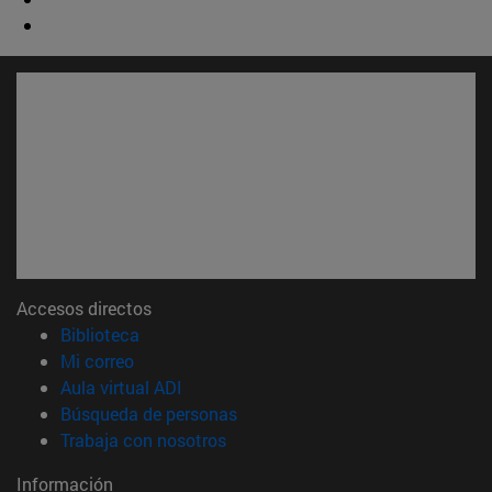
Accesos directos
(abre en nueva ventana)
Biblioteca
(abre en nueva ventana)
Mi correo
(abre en nueva ventana)
Aula virtual ADI
(abre en nueva ventana)
Búsqueda de personas
(abre en nueva ventana)
Trabaja con nosotros
Información