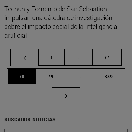
Tecnun y Fomento de San Sebastián
impulsan una cátedra de investigación
sobre el impacto social de la Inteligencia
artificial
Página
Páginas intermedias Us
Página
1
...
77
Página
Página
Páginas intermedias U
Página
78
79
...
389
BUSCADOR NOTICIAS