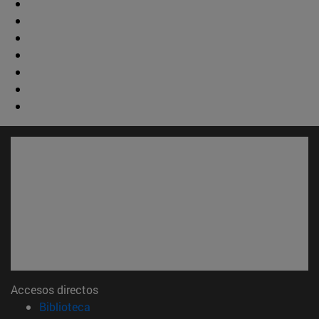
Accesos directos
(abre en nueva ventana)
Biblioteca