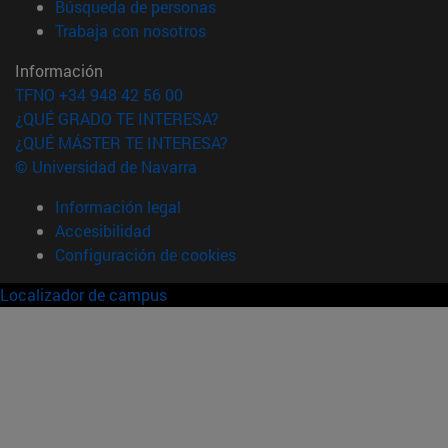
(abre en nueva ventana)
Búsqueda de personas
(abre en nueva ventana)
Trabaja con nosotros
Información
TFNO +34 948 42 56 00
¿QUÉ GRADO TE INTERESA?
¿QUÉ MÁSTER TE INTERESA?
© Universidad de Navarra
Información legal
Accesibilidad
Configuración de cookies
Localizador de campus