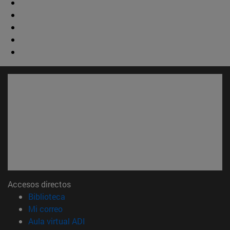
Accesos directos
(abre en nueva ventana)
Biblioteca
(abre en nueva ventana)
Mi correo
(abre en nueva ventana)
Aula virtual ADI