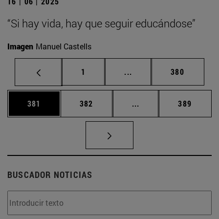
16 | 06 | 2025
“Si hay vida, hay que seguir educándose”
Imagen
Manuel Castells
Página
Páginas intermedias Us
Página
1
...
380
Página
Página
Páginas intermedias 
Página
381
382
...
389
BUSCADOR NOTICIAS