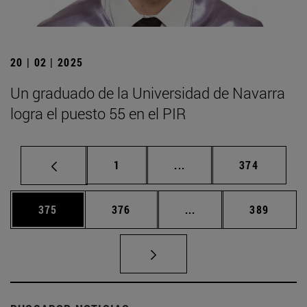
20 | 02 | 2025
Un graduado de la Universidad de Navarra
logra el puesto 55 en el PIR
Página
Páginas intermedias Us
Página
1
...
374
Página
Página
Páginas intermedias 
Página
375
376
...
389