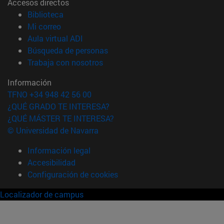
Accesos directos
(abre en nueva ventana)
Biblioteca
(abre en nueva ventana)
Mi correo
(abre en nueva ventana)
Aula virtual ADI
(abre en nueva ventana)
Búsqueda de personas
(abre en nueva ventana)
Trabaja con nosotros
Información
TFNO +34 948 42 56 00
¿QUÉ GRADO TE INTERESA?
¿QUÉ MÁSTER TE INTERESA?
© Universidad de Navarra
Información legal
Accesibilidad
Configuración de cookies
Localizador de campus