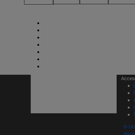
Acces
© Uni
Nava