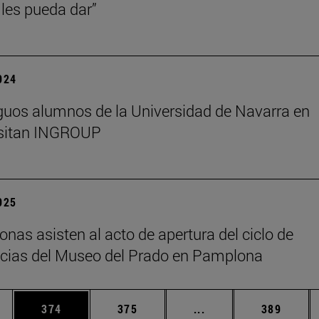
les pueda dar”
2024
guos alumnos de la Universidad de Navarra en
isitan INGROUP
2025
onas asisten al acto de apertura del ciclo de
cias del Museo del Prado en Pamplona
ias Use TAB para desplazarse.
a
Página
Página
Páginas intermedias 
Página
374
375
...
389