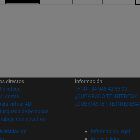
os directos
Información
(abre en nueva ventana)
Biblioteca
TFNO +34 948 42 56 00
(abre en nueva ventana)
Mi correo
¿QUÉ GRADO TE INTERESA?
(abre en nueva ventana)
Aula virtual ADI
¿QUÉ MÁSTER TE INTERESA
(abre en nueva ventana)
Búsqueda de personas
(abre en nueva ventana)
Trabaja con nosotros
versidad de
Información legal
rra
Accesibilidad