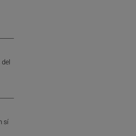
 del
 sí