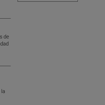
as de
idad
 la