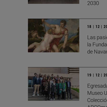
2030
18 | 12 | 
Las pasi
la Funda
de Nava
19 | 12 | 
Egresada
Museo Un
Colecci