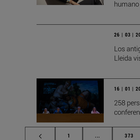
humano 
26 | 03 | 
Los anti
Lleida v
16 | 01 | 
258 pers
conferen
Página
Páginas intermed
Págin
1
...
373