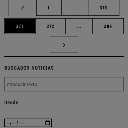
Página
Páginas intermedias Us
Página
1
...
370
Página
Página
Páginas intermedias 
Página
371
372
...
389
BUSCADOR NOTICIAS
Desde