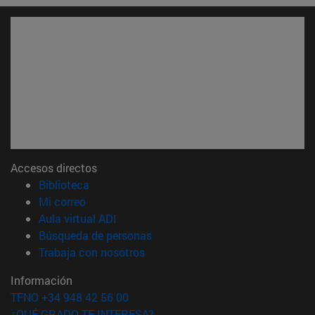
Accesos directos
(abre en nueva ventana)
Biblioteca
(abre en nueva ventana)
Mi correo
(abre en nueva ventana)
Aula virtual ADI
(abre en nueva ventana)
Búsqueda de personas
(abre en nueva ventana)
Trabaja con nosotros
Información
TFNO +34 948 42 56 00
¿QUÉ GRADO TE INTERESA?