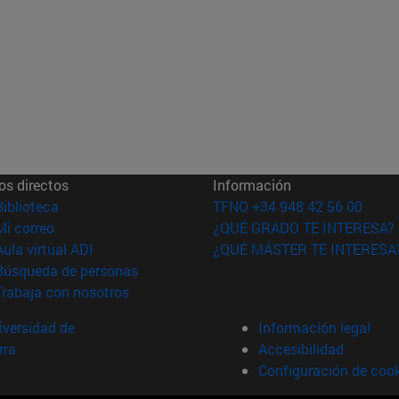
os directos
Información
(abre en nueva ventana)
Biblioteca
TFNO +34 948 42 56 00
(abre en nueva ventana)
Mi correo
¿QUÉ GRADO TE INTERESA?
(abre en nueva ventana)
Aula virtual ADI
¿QUÉ MÁSTER TE INTERESA
(abre en nueva ventana)
Búsqueda de personas
(abre en nueva ventana)
Trabaja con nosotros
versidad de
Información legal
rra
Accesibilidad
Configuración de coo