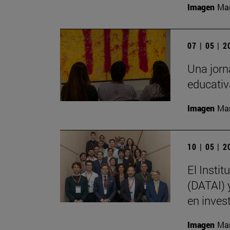
Imagen
Man
07 | 05 | 
Una jorna
educativ
Imagen
Man
10 | 05 | 
El Instit
(DATAI) 
en inves
Imagen
Man