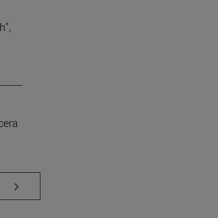
h”,
cera
Use TAB para desplazarse.