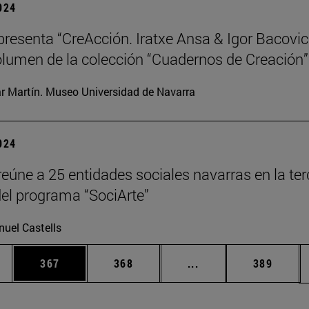
2024
resenta “CreAcción. Iratxe Ansa & Igor Bacovic
lumen de la colección “Cuadernos de Creación”
ar Martín. Museo Universidad de Navarra
2024
eúne a 25 entidades sociales navarras en la ter
del programa “SociArte”
uel Castells
ias Use TAB para desplazarse.
a
Página
Página
Páginas intermedias 
Página
367
368
...
389