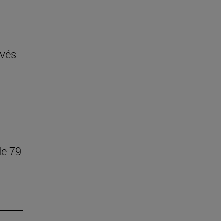
avés
de 79