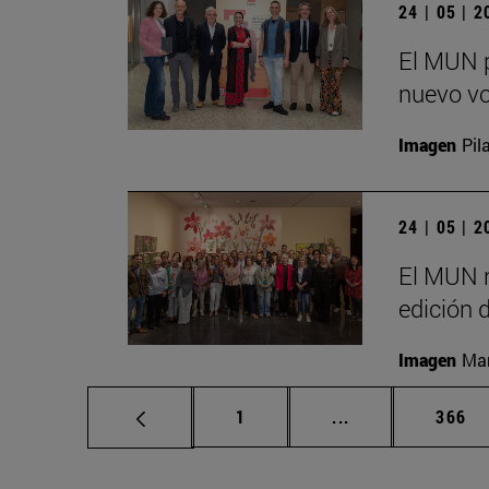
24 | 05 | 
El MUN p
nuevo vo
Imagen
Pil
24 | 05 | 
El MUN r
edición 
Imagen
Man
Página
Páginas intermed
Págin
1
...
366