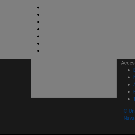
Acces
© Uni
Nava