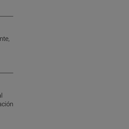
nte,
al
ación