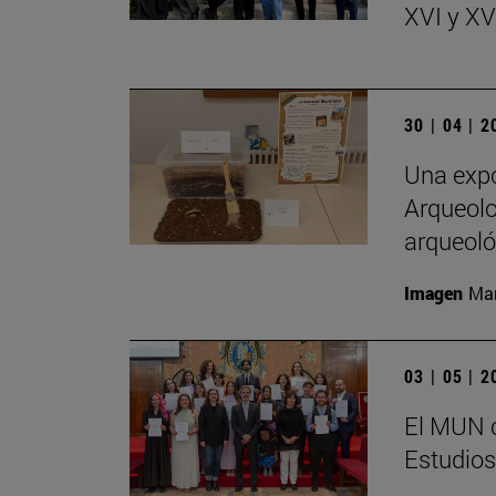
XVI y XVI
30 | 04 | 
Una expo
Arqueolo
arqueoló
Imagen
Man
03 | 05 | 
El MUN c
Estudios