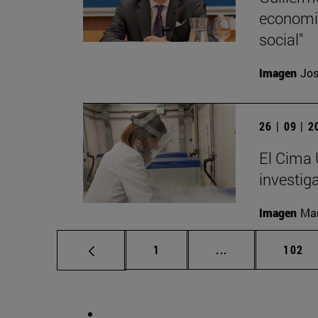
economic
social"
Imagen
Jos
26 | 09 | 
El Cima 
investig
Imagen
Man
Página
Páginas intermed
Págin
1
...
102