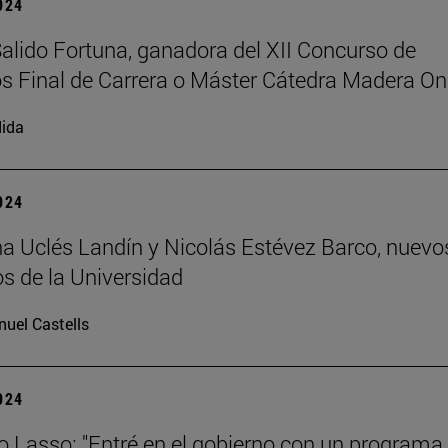
2024
Salido Fortuna, ganadora del XII Concurso de
s Final de Carrera o Máster Cátedra Madera On
ida
2024
 Uclés Landín y Nicolás Estévez Barco, nuevo
s de la Universidad
uel Castells
2024
o Lasso: "Entré en el gobierno con un programa