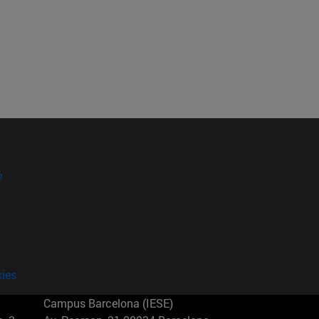
?
kies
Campus Barcelona (IESE)