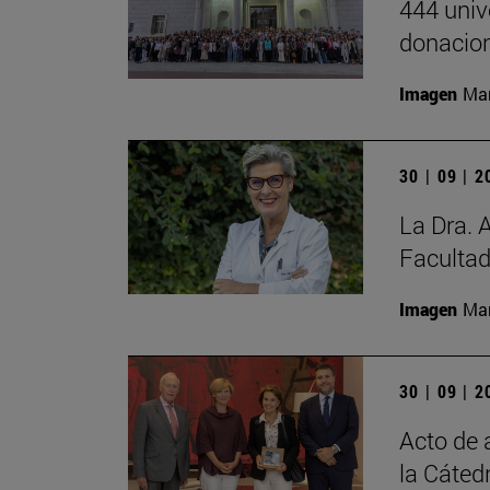
444 univ
donacion
Imagen
Man
30 | 09 | 
La Dra. 
Facultad
Imagen
Man
30 | 09 | 
Acto de 
la Cáted