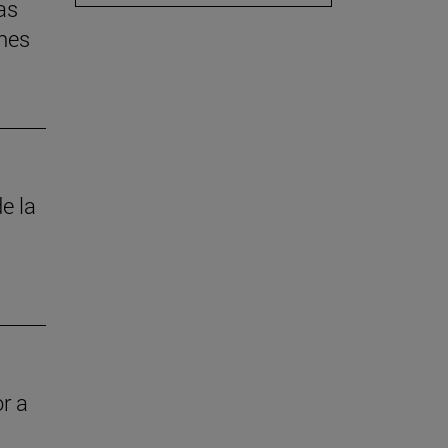
as
nes
e la
r a