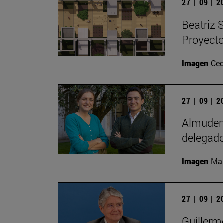
27 | 09 | 
Beatriz 
Proyecto
Imagen
Ced
27 | 09 | 
Almudena
delegado
Imagen
Man
27 | 09 | 
Guillerm