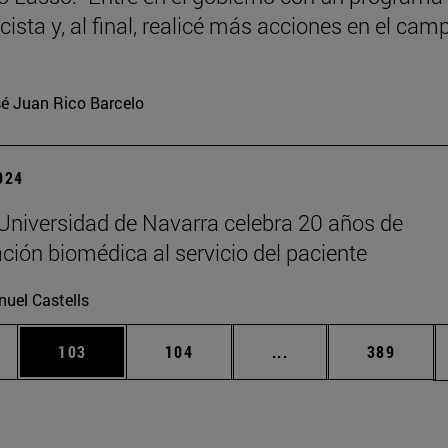
ista y, al final, realicé más acciones en el cam
é Juan Rico Barcelo
2024
Universidad de Navarra celebra 20 años de
ación biomédica al servicio del paciente
uel Castells
ias Use TAB para desplazarse.
a
Página
Página
Páginas intermedias 
Página
103
104
...
389