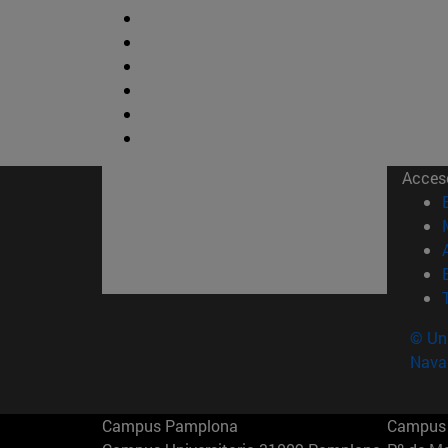
Acces
© Uni
Nava
Campus Pamplona
Campus 