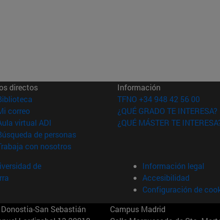
os directos
Información
(abre en nueva ventana)
Biblioteca
TFNO +34 948 42 56 00
(abre en nueva ventana)
Mi correo
¿QUÉ GRADO TE INTERESA?
(abre en nueva ventana)
Aula virtual ADI
¿QUÉ MÁSTER TE INTERESA
(abre en nueva ventana)
Búsqueda de personas
(abre en nueva ventana)
Trabaja con nosotros
versidad de
Información legal
rra
Accesibilidad
Configuración de coo
Donostia-San Sebastián
Campus Madrid