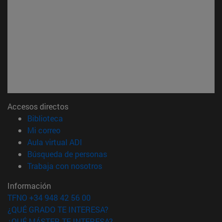
Accesos directos
(abre en nueva ventana)
Biblioteca
(abre en nueva ventana)
Mi correo
(abre en nueva ventana)
Aula virtual ADI
(abre en nueva ventana)
Búsqueda de personas
(abre en nueva ventana)
Trabaja con nosotros
Información
TFNO +34 948 42 56 00
¿QUÉ GRADO TE INTERESA?
¿QUÉ MÁSTER TE INTERESA?