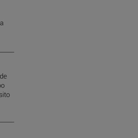
la
 de
po
sito