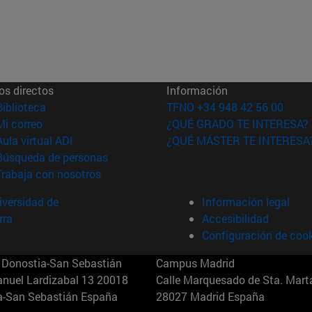
os directos
Información
(abre en nueva ventana)
Biblioteca
TFNO +34 948 42 56 00
(abre en nueva ventana)
Mi correo
¿QUÉ GRADO TE INTERESA?
(abre en nueva ventana)
Aula virtual ADI
¿QUÉ MÁSTER TE INTERESA
(abre en nueva ventana)
Búsqueda de personas
(abre en nueva ventana)
Trabaja con nosotros
versidad de
Información legal
rra
Accesibilidad
Configuración de coo
Donostia-San Sebastián
Campus Madrid
anuel Lardizabal 13 20018
Calle Marquesado de Sta. Marta
a-San Sebastián España
28027 Madrid España