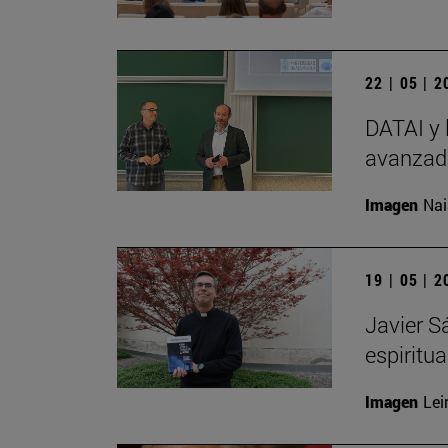
22 | 05 | 
DATAI y 
avanzada
Imagen
Nai
19 | 05 | 
Javier S
espiritu
Imagen
Lei