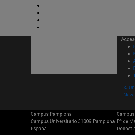
Acces
© Uni
Nava
Campus Pamplona
Campus 
Campus Universitario 31009 Pamplona
Pº de M
España
Donosti