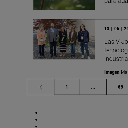
para ada
13 | 05 | 
Las V Jo
tecnologí
industria
Imagen
Man
Página
Páginas interm
Pág
1
...
69