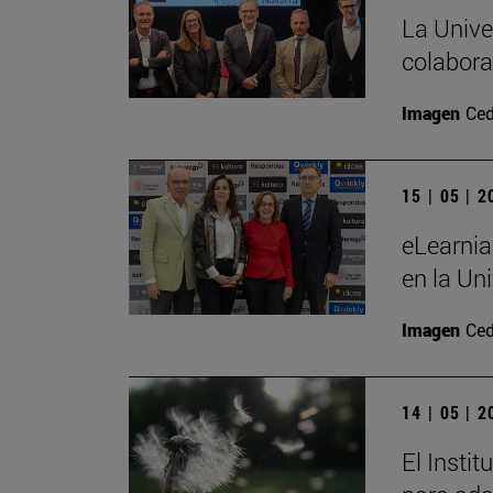
La Unive
colabora
Imagen
Ced
15 | 05 | 
eLearnia
en la Un
Imagen
Ced
14 | 05 | 
El Insti