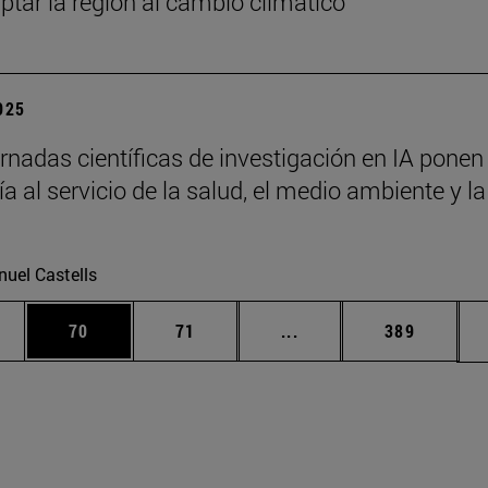
ptar la región al cambio climático
2025
rnadas científicas de investigación en IA ponen 
a al servicio de la salud, el medio ambiente y la
uel Castells
edias Use TAB para desplazarse.
ina
Página
Página
Páginas intermedias Us
Página
70
71
...
389