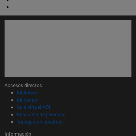
Accesos directos
(abre en nueva ventana)
Biblioteca
(abre en nueva ventana)
Mi correo
(abre en nueva ventana)
Aula virtual ADI
(abre en nueva ventana)
Búsqueda de personas
(abre en nueva ventana)
Trabaja con nosotros
Información