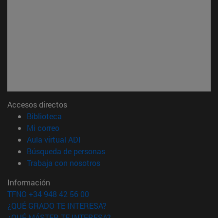
Accesos directos
(abre en nueva ventana)
Biblioteca
(abre en nueva ventana)
Mi correo
(abre en nueva ventana)
Aula virtual ADI
(abre en nueva ventana)
Búsqueda de personas
(abre en nueva ventana)
Trabaja con nosotros
Información
TFNO +34 948 42 56 00
¿QUÉ GRADO TE INTERESA?
¿QUÉ MÁSTER TE INTERESA?