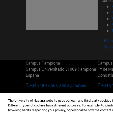
Acces
© Uni
Nava
Campus Pamplona
Campus 
Campus Universitario 31009 Pamplona
Pº de M
España
Donosti
T.
+34 948 42 56 00
info@unav.es
T.
+34 9
Campus Madrid (IESE)
Campus 
The University of Navarra website uses our own and third-party cookies 
Camino del Cerro Águila 3 28023
165 W 5
Different types of cookies have different purposes. For example, to identi
Madrid España
EE.UU
browsing habits respecting your privacy, or personalize how the content 