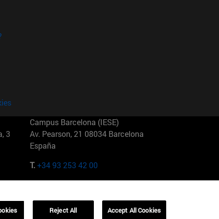
?
kies
Campus Barcelona (IESE)
, 3
Av. Pearson, 21 08034 Barcelona
España
T.
+34 93 253 42 00
Campus Sao Paulo (IESE)
5
Rua Martiniano de Carvalho, 573
01321001 Bela Vista Brasil
ookies
Reject All
Accept All Cookies