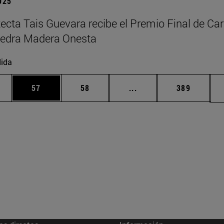
2025
tecta Tais Guevara recibe el Premio Final de Car
tedra Madera Onesta
ida
edias Use TAB para desplazarse.
ina
Página
Página
Páginas intermedias Us
Página
57
58
...
389