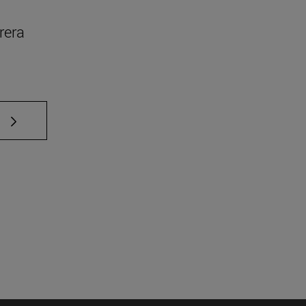
rera
e TAB para desplazarse.