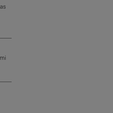
das
 mi