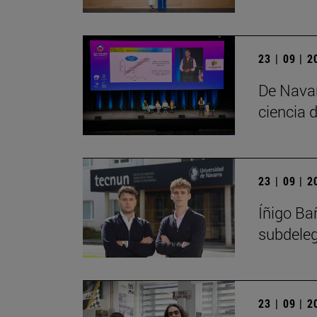
23 | 09 | 
De Navar
ciencia d
23 | 09 | 
Íñigo Ba
subdele
23 | 09 | 