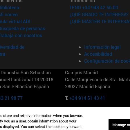
os directos
Información
(abre en nueva ventana)
Biblioteca
TFNO +34 948 42 56 00
(abre en nueva ventana)
Mi correo
¿QUÉ GRADO TE INTERESA?
(abre en nueva ventana)
Aula virtual ADI
¿QUÉ MÁSTER TE INTERESA
(abre en nueva ventana)
Búsqueda de personas
(abre en nueva ventana)
Trabaja con nosotros
versidad de
Información legal
rra
Accesibilidad
Configuración de coo
Donostia-San Sebastián
Campus Madrid
anuel Lardizabal 13 20018
Calle Marquesado de Sta. Marta
a-San Sebastián España
28027 Madrid España
43 21 98 77
T.
+34 914 51 43 41
Nueva York (IESE)
Campus Munich (IESE)
to store and retrieve information when you browse.
7th St 10019-2201 Nueva York
Maria-Theresia-Straße 15 8167
fy you as a user, obtain information about your
Múnich Alemania
Manage c
is displayed. You can select the cookies you want