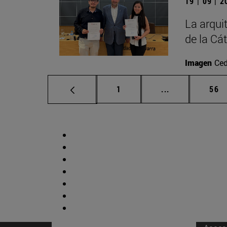
19 | 09 | 
La arqui
de la Cá
Imagen
Ced
Página
Páginas interm
Pág
1
...
56